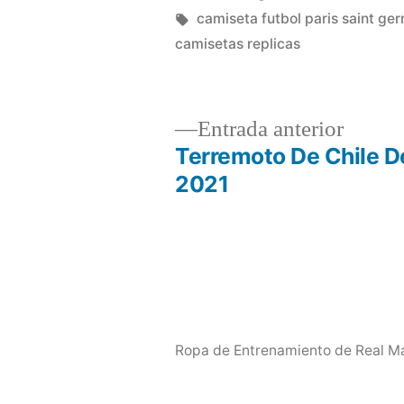
por
Etiquetas:
camiseta futbol paris saint ge
camisetas replicas
Entrad
Entrada anterior
anterio
Terremoto De Chile D
Navegación
2021
de
entradas
Ropa de Entrenamiento de Real Ma