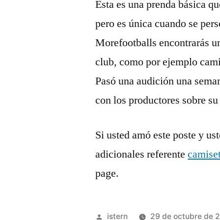
Esta es una prenda básica q
pero es única cuando se pers
Morefootballs encontrarás una
club, como por ejemplo camis
Pasó una audición una semana
con los productores sobre su
Si usted amó este poste y us
adicionales referente
camise
page.
Publicado
istern
29 de octubre de 