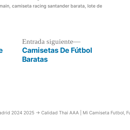
en
rmain
,
camiseta racing santander barata
,
lote de
a
Entrada
Entrada siguiente
r:
siguiente:
e
Camisetas De Fútbol
Baratas
drid 2024 2025 → Calidad Thai AAA | Mi Camiseta Futbol
,
F