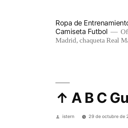
Saltar
al
Ropa de Entrenamiento
contenido
Camiseta Futbol
Of
Madrid, chaqueta Real M
↑ A B C Gu
Publicado
istern
29 de octubre de 
por