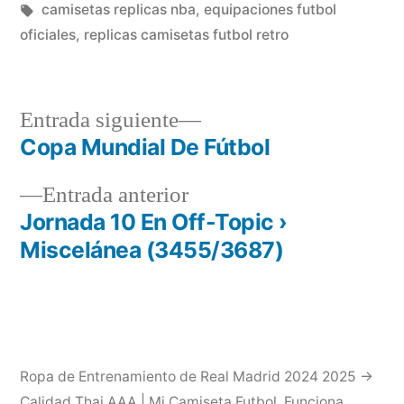
en
Etiquetas:
camisetas replicas nba
,
equipaciones futbol
oficiales
,
replicas camisetas futbol retro
Entrada
Entrada siguiente
siguiente:
Copa Mundial De Fútbol
Navegación
Entrada
Entrada anterior
de
anterior:
Jornada 10 En Off-Topic ›
entradas
Miscelánea (3455/3687)
Ropa de Entrenamiento de Real Madrid 2024 2025 →
Calidad Thai AAA | Mi Camiseta Futbol
,
Funciona